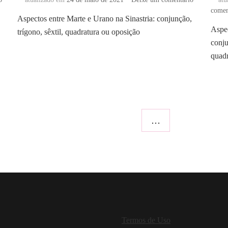
Aspectos
Aspectos
comen
Aspectos entre Marte e Urano na Sinastria: conjunção,
entre
entre
Aspec
Marte
trígono, sêxtil, quadratura ou oposição
Marte
e
e
conju
Netuno
Urano
quadr
na
na
Sinastria
Sinastria
…
Termos de Uso