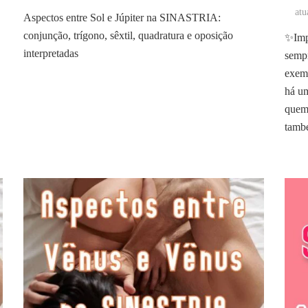
atu
Aspectos entre Sol e Júpiter na SINASTRIA:
conjunção, trígono, sêxtil, quadratura e oposição
✨Impo
interpretadas
sempr
exemp
há um
quem 
també