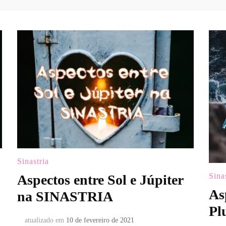
Sinastria
Sina
Aspectos entre Sol e Júpiter
As
na SINASTRIA
Pl
atualizado em
10 de fevereiro de 2021