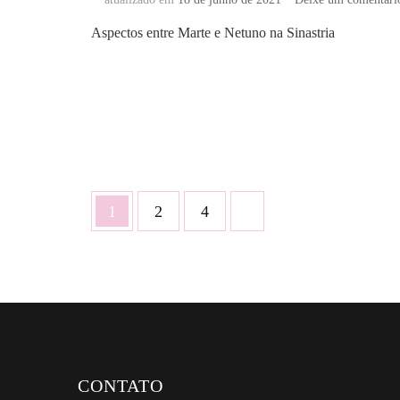
Aspectos entre Marte e Netuno na Sinastria
Paginação
Página
Página
Página
1
2
4
de
posts
CONTATO