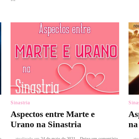
Sinastria
Sina
Aspectos entre Marte e
As
Urano na Sinastria
na
em
em
o
atualizado em
24 de maio de 2021
Deixe um comentário
atu