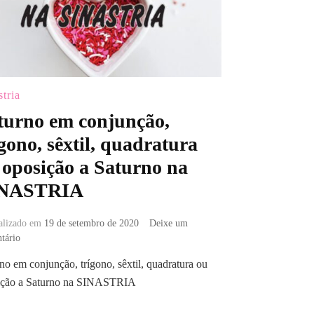
stria
turno em conjunção,
ígono, sêxtil, quadratura
 oposição a Saturno na
NASTRIA
alizado em
19 de setembro de 2020
Deixe um
em
tário
Saturno
no em conjunção, trígono, sêxtil, quadratura ou
em
ição a Saturno na SINASTRIA
conjunção,
trígono,
sêxtil,