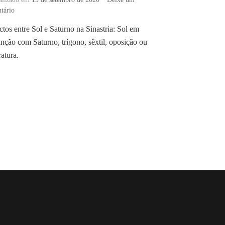
em
tário
Aspectos
tos entre Sol e Saturno na Sinastria: Sol em
entre
nção com Saturno, trígono, sêxtil, oposição ou
Sol
e
atura.
Saturno
na
Sinastria