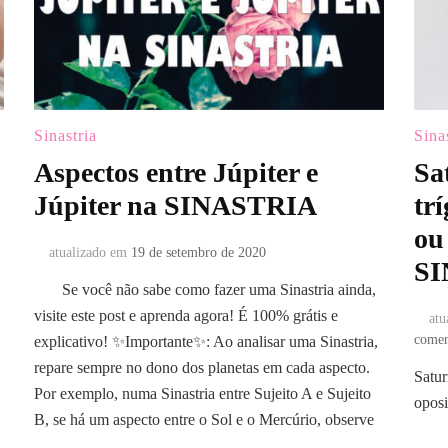
Sinastria
Sina
Aspectos entre Júpiter e
Sa
Júpiter na SINASTRIA
tr
ou
atualizado em
19 de setembro de 2020
SI
Se você não sabe como fazer uma Sinastria ainda,
visite este post e aprenda agora! É 100% grátis e
atu
comen
explicativo! ✨Importante✨: Ao analisar uma Sinastria,
repare sempre no dono dos planetas em cada aspecto.
Satur
Por exemplo, numa Sinastria entre Sujeito A e Sujeito
opos
B, se há um aspecto entre o Sol e o Mercúrio, observe
…