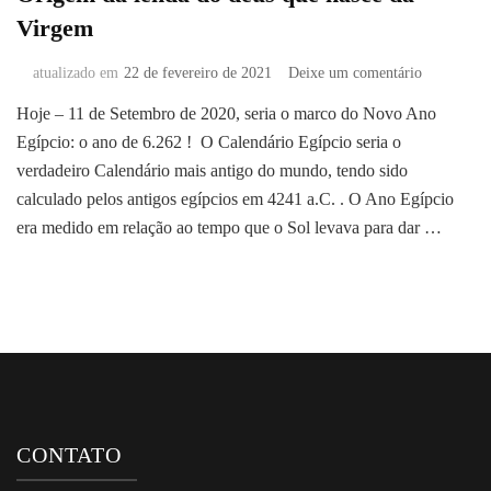
Virgem
em
atualizado em
22 de fevereiro de 2021
Deixe um comentário
Origem
Hoje – 11 de Setembro de 2020, seria o marco do Novo Ano
da
Egípcio: o ano de 6.262 ! O Calendário Egípcio seria o
lenda
do
verdadeiro Calendário mais antigo do mundo, tendo sido
deus
calculado pelos antigos egípcios em 4241 a.C. . O Ano Egípcio
que
era medido em relação ao tempo que o Sol levava para dar …
nasce
da
Virgem
CONTATO