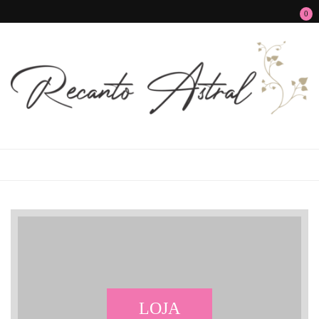
0
Recanto Astral
Signos, Astrologia do Amor, Zen, MBTI, Autoconhecimento e Autoajuda
LOJA