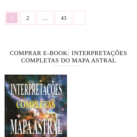
Paginação
Página
Página
Página
1
2
…
43
de
posts
COMPRAR E-BOOK: INTERPRETAÇÕES
COMPLETAS DO MAPA ASTRAL