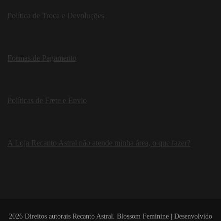
Política de Troca e Devoluções
Formas de Pagamento
Políticas de Frete e Envio
A Loja Recanto Astral não atende minha área, o que fazer?
2026 Direitos autorais
Recanto Astral
.
Blossom Feminine | Desenvolvido