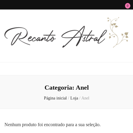
0
Recanto Astral
Signos, Astrologia do Amor, Zen, MBTI, Autoconhecimento e Autoajuda
Categoria:
Anel
Página inicial
/
Loja
/
Anel
Nenhum produto foi encontrado para a sua seleção.