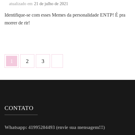
atualizado em
21 de julho de 2021
Identifique-se com esses Memes da personalidade ENTP! É pra
morrer de rir!
Paginação
Página
Página
Página
1
2
3
de
posts
CONTATO
Whatsapp: 41995204493 (envie sua mensagem!!!)