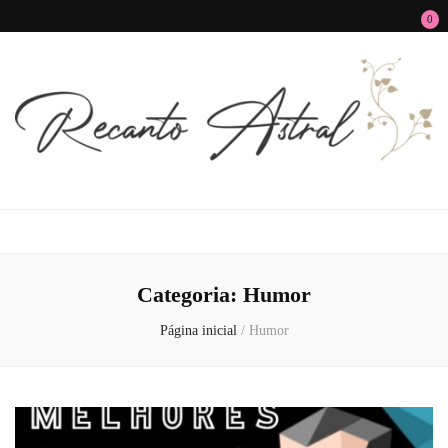
0
Recanto Astral
Signos, Astrologia do Amor, Zen, MBTI, Autoconhecimento e Autoajuda
Categoria:
Humor
Página inicial
/
Humor