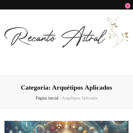
0
Recanto Astral
Signos, Astrologia do Amor, Zen, MBTI, Autoconhecimento e Autoajuda
Categoria:
Arquétipos Aplicados
Página inicial
/
Arquétipos Aplicados