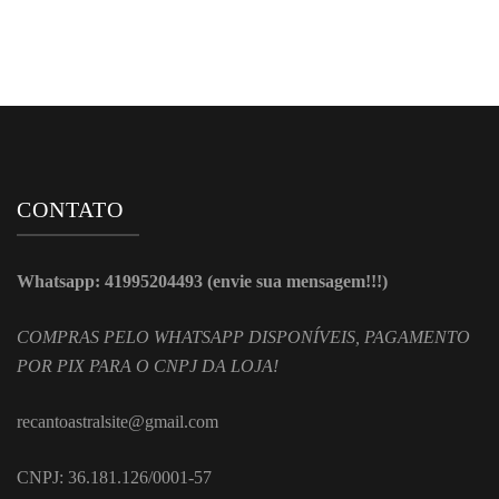
CONTATO
Whatsapp: 41995204493 (envie sua mensagem!!!)
COMPRAS PELO WHATSAPP DISPONÍVEIS, PAGAMENTO
POR PIX PARA O CNPJ DA LOJA!
recantoastralsite@gmail.com
CNPJ: 36.181.126/0001-57