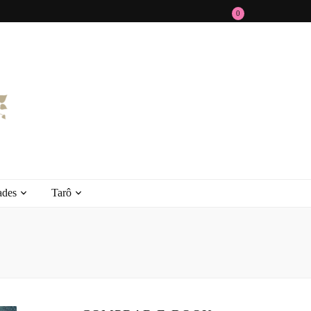
0
ades
Tarô