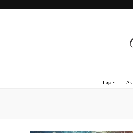
Recanto Astra
Signos, Astrologia do Amor, Zen, MBTI, Autoconhecimento e Autoajuda
Loja
Ast