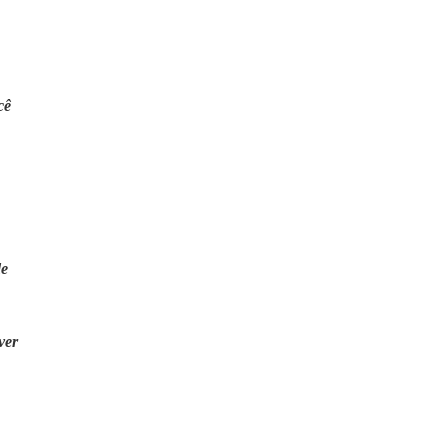
cê
de
ver