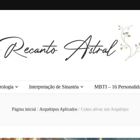
l
rologia
Interpretação de Sinastria
MBTI – 16 Personalid
Página inicial
/
Arquétipos Aplicados
/
Como ativar um Arquétipo