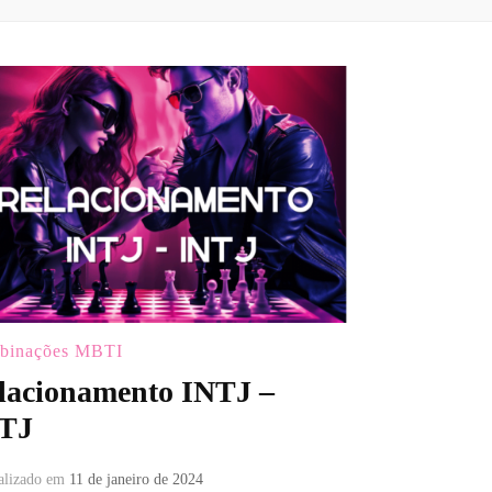
binações MBTI
lacionamento INTJ –
TJ
alizado em
11 de janeiro de 2024