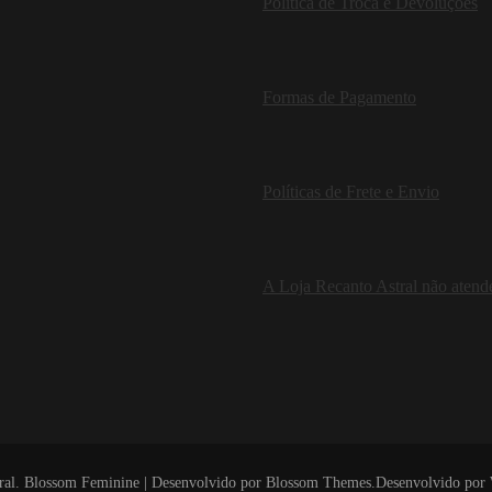
Política de Troca e Devoluções
Formas de Pagamento
Políticas de Frete e Envio
A Loja Recanto Astral não atende
ral
.
Blossom Feminine | Desenvolvido por
Blossom Themes
.Desenvolvido por