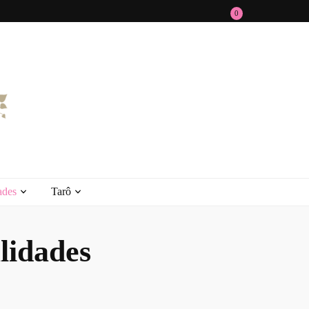
0
ades
Tarô
lidades