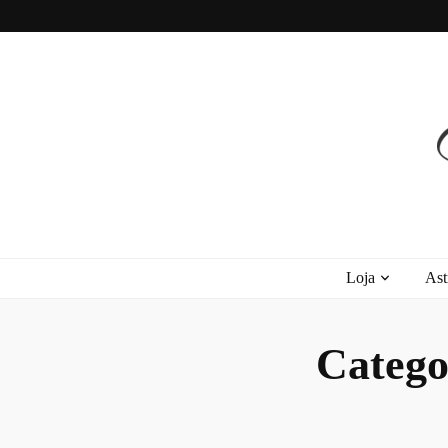
Recanto Astra
Signos, Astrologia do Amor, Zen, MBTI, Autoconhecimento e Autoajuda
Loja
Ast
Catego