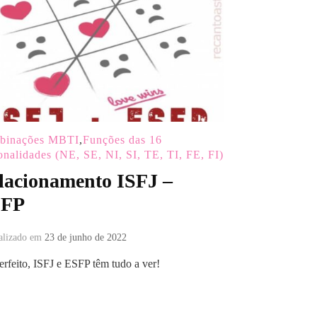
binações MBTI
,
Funções das 16
onalidades (NE, SE, NI, SI, TE, TI, FE, FI)
lacionamento ISFJ –
SFP
alizado em
23 de junho de 2022
erfeito, ISFJ e ESFP têm tudo a ver!