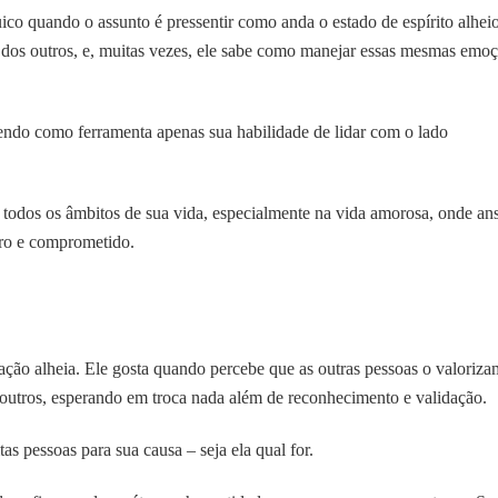
co quando o assunto é pressentir como anda o estado de espírito alheio
 dos outros, e, muitas vezes, ele sabe como manejar essas mesmas emo
tendo como ferramenta apenas sua habilidade de lidar com o lado
todos os âmbitos de sua vida, especialmente na vida amorosa, onde an
uro e comprometido.
ão alheia. Ele gosta quando percebe que as outras pessoas o valoriza
 os outros, esperando em troca nada além de reconhecimento e validação.
tas pessoas para sua causa – seja ela qual for.