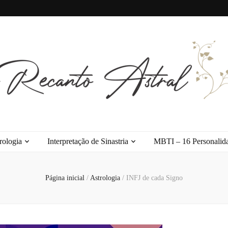
l
rologia
Interpretação de Sinastria
MBTI – 16 Personalid
Página inicial
/
Astrologia
/
INFJ de cada Signo