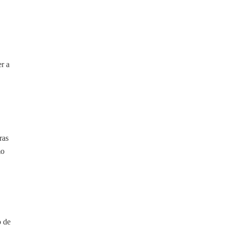
er a
ras
mo
o de