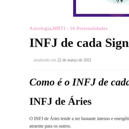
Astrologia
,
MBTI - 16 Personalidades
INFJ de cada Sig
atualizado em
22 de março de 2021
Como é o
INFJ
de cad
INFJ de Áries
O INFJ de Áries tende a ser bastante intenso e energétic
atraente para os outros.