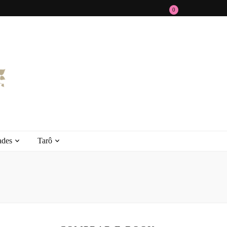
0
ades
Tarô