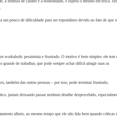
e, a firmeza de caráter e a honestidade, e espera o mesmo em troca. Se
.
a um pouco de dificuldade para ser espontâneo devido ao fato de que s
um workaholic pessimista e frustrado. O motivo é bem simples: ele tem
o grande de trabalhar, que pode sempre achar difícil atingir suas as
zes, também das outras pessoas – por isso, pode terminar frustrado.
ítico, jamais deixando passar nenhum detalhe despercebido, especialme
rtamento alheio, ao mesmo tempo que ele não lida bem quando críticas 