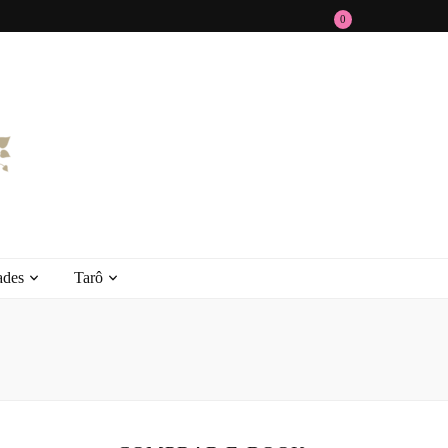
0
ades
Tarô