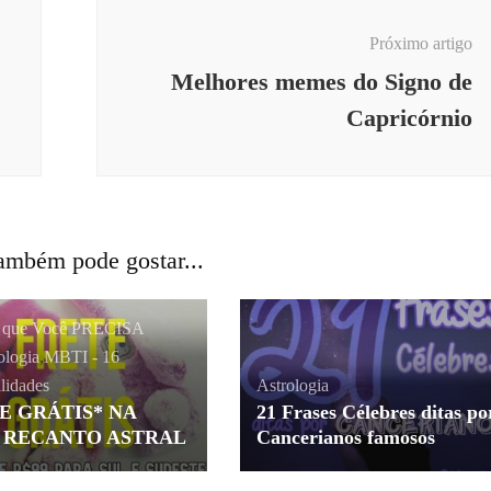
Próximo artigo
Melhores memes do Signo de
Capricórnio
ambém pode gostar...
s que Você PRECISA
ologia
,
MBTI - 16
lidades
Astrologia
E GRÁTIS* NA
21 Frases Célebres ditas po
 RECANTO ASTRAL
Cancerianos famosos