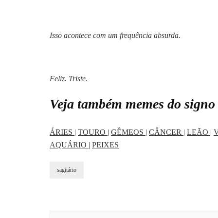
Isso acontece com um frequência absurda.
Feliz. Triste.
Veja também memes do signo 
ÁRIES
|
TOURO
|
GÊMEOS
|
CÂNCER
|
LEÃO
|
AQUÁRIO
|
PEIXES
sagitário
Navegação