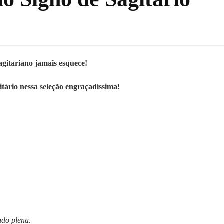
agitariano jamais esquece!
ário nessa seleção engraçadíssima!
ndo plena.