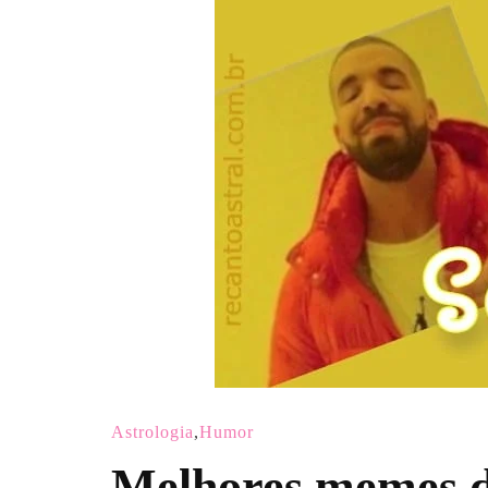
Astrologia
,
Humor
Melhores memes do