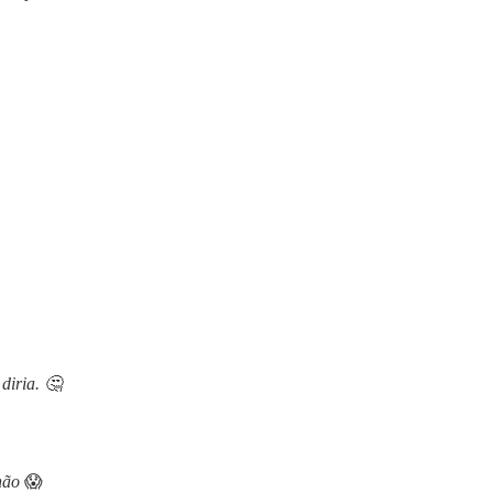
diria. 🤔
enão
😱