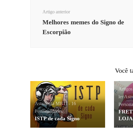
de
Artigo anterior
post
Melhores memes do Signo de
Escorpião
Você t
Artigo
ler
,
Astr
Astrologia
,
MBTI - 16
Persona
Personalidades
FRET
ISTP de cada Signo
LOJA