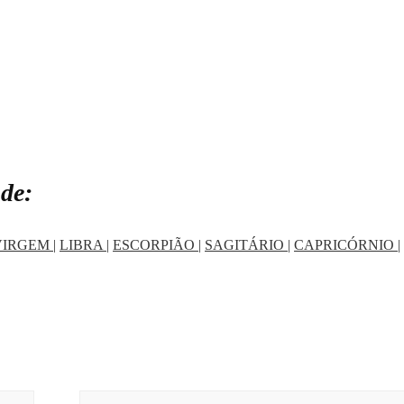
de:
VIRGEM
|
LIBRA
|
ESCORPIÃO
|
SAGITÁRIO
|
CAPRICÓRNIO
|