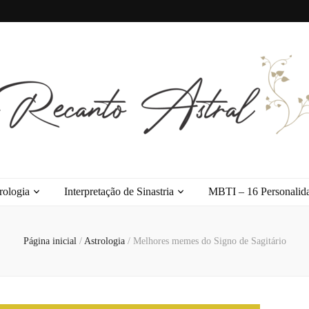
l
rologia
Interpretação de Sinastria
MBTI – 16 Personalid
Página inicial
/
Astrologia
/
Melhores memes do Signo de Sagitário