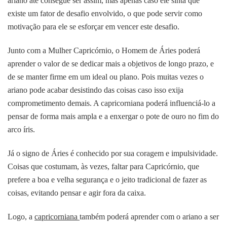
ariano até consegue ser assim, mas apenas caso ele sinta que
existe um fator de desafio envolvido, o que pode servir como
motivação para ele se esforçar em vencer este desafio.
Junto com a Mulher Capricórnio, o Homem de Áries poderá
aprender o valor de se dedicar mais a objetivos de longo prazo, e
de se manter firme em um ideal ou plano. Pois muitas vezes o
ariano pode acabar desistindo das coisas caso isso exija
comprometimento demais. A capricorniana poderá influenciá-lo a
pensar de forma mais ampla e a enxergar o pote de ouro no fim do
arco íris.
Já o signo de Áries é conhecido por sua coragem e impulsividade.
Coisas que costumam, às vezes, faltar para Capricórnio, que
prefere a boa e velha segurança e o jeito tradicional de fazer as
coisas, evitando pensar e agir fora da caixa.
Logo, a
capricorniana
também poderá aprender com o ariano a ser