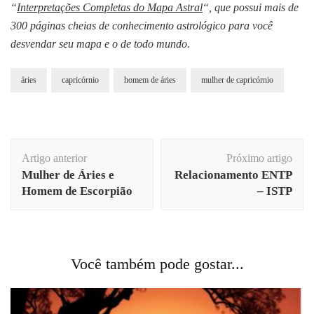
“
Interpretações Completas do Mapa Astral
“, que possui mais de
300 páginas cheias de conhecimento astrológico para você
desvendar seu mapa e o de todo mundo.
áries
capricórnio
homem de áries
mulher de capricórnio
Navegação
Artigo anterior
Próximo artigo
de
Mulher de Áries e
Relacionamento ENTP
post
Homem de Escorpião
– ISTP
Você também pode gostar...