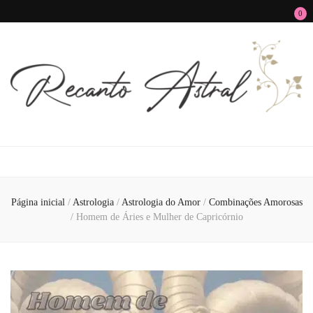
0
Recanto Astral
Signos, Astrologia do Amor, Zen, MBTI, Autoconhecimento e Autoajuda
Página inicial
/
Astrologia
/
Astrologia do Amor
/
Combinações Amorosas
/
Homem de Áries e Mulher de Capricórnio