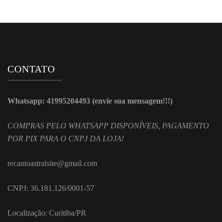
CONTATO
Whatsapp: 41995204493 (envie sua mensagem!!!)
COMPRAS PELO WHATSAPP DISPONÍVEIS, PAGAMENTO
POR PIX PARA O CNPJ DA LOJA!
recantoastralsite@gmail.com
CNPJ: 36.181.126/0001-57
Localização: Curitiba/PR