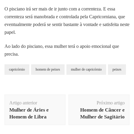
O pisciano irá ser mais de ir junto com a correnteza. E essa
correnteza será manobrada e controlada pela Capricorniana, que
eventualmente poderá se sentir bastante à vontade e satisfeita neste
papel.
Ao lado do pisciano, essa mulher terá o apoio emocional que
precisa.
capricórnio
homem de peixes
mulher de capricórnio
peixes
Navegação
Artigo anterior
Próximo artigo
de
Mulher de Áries e
Homem de Câncer e
post
Homem de Libra
Mulher de Sagitário