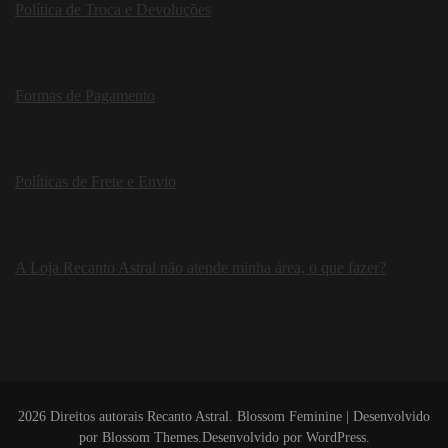
Política de Troca e Devoluções
Formas de Pagamento
Políticas de Frete e Envio
A Loja Recanto Astral não atende minha área, o que fazer?
2026 Direitos autorais
Recanto Astral
.
Blossom Feminine | Desenvolvido
por
Blossom Themes
.Desenvolvido por
WordPress
.