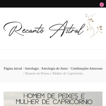
0
Recanto Astral
Signos, Astrologia do Amor, Zen, MBTI, Autoconhecimento e Autoajuda
Página inicial
/
Astrologia
/
Astrologia do Amor
/
Combinações Amorosas
/
Homem de Peixes e Mulher de Capricórnio