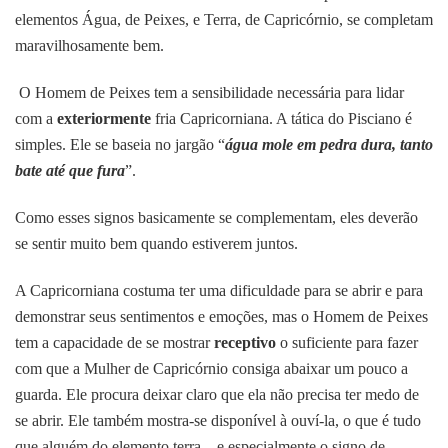
elementos Água, de Peixes, e Terra, de Capricórnio, se completam
maravilhosamente bem.
O Homem de Peixes tem a sensibilidade necessária para lidar
com a
exteriormente
fria Capricorniana. A tática do Pisciano é
simples. Ele se baseia no jargão “
água mole em pedra dura, tanto
bate até que fura
”.
Como esses signos basicamente se complementam, eles deverão
se sentir muito bem quando estiverem juntos.
A Capricorniana costuma ter uma dificuldade para se abrir e para
demonstrar seus sentimentos e emoções, mas o Homem de Peixes
tem a capacidade de se mostrar
receptivo
o suficiente para fazer
com que a Mulher de Capricórnio consiga abaixar um pouco a
guarda. Ele procura deixar claro que ela não precisa ter medo de
se abrir. Ele também mostra-se disponível à ouví-la, o que é tudo
que alguém do elemento terra – e especialmente o signo de