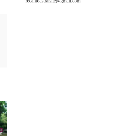
recantoastralsite@gmail.com
r