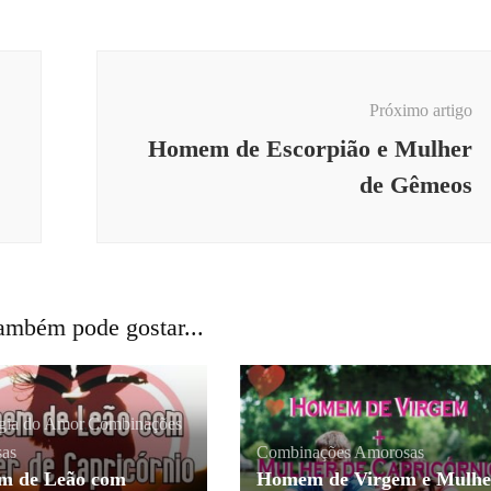
Próximo artigo
Homem de Escorpião e Mulher
de Gêmeos
ambém pode gostar...
ogia do Amor
,
Combinações
as
Combinações Amorosas
 de Leão com
Homem de Virgem e Mulhe