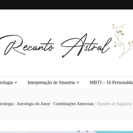
l
rologia
Interpretação de Sinastria
MBTI – 16 Personalid
trologia
/
Astrologia do Amor
/
Combinações Amorosas
/
Homem de Sagitário 