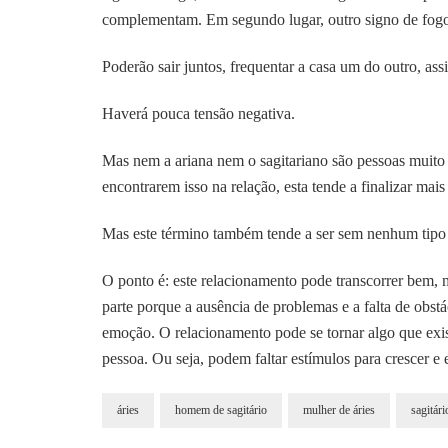
complementam. Em segundo lugar, outro signo de fog
Poderão sair juntos, frequentar a casa um do outro, ass
Haverá pouca tensão negativa.
Mas nem a ariana nem o sagitariano são pessoas muito e
encontrarem isso na relação, esta tende a finalizar mais
Mas este término também tende a ser sem nenhum tipo de
O ponto é: este relacionamento pode transcorrer bem, 
parte porque a ausência de problemas e a falta de obs
emoção. O relacionamento pode se tornar algo que exi
pessoa. Ou seja, podem faltar estímulos para crescer e 
áries
homem de sagitário
mulher de áries
sagitári