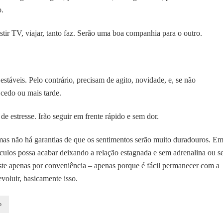
o.
istir TV, viajar, tanto faz. Serão uma boa companhia para o outro.
stáveis. Pelo contrário, precisam de agito, novidade, e, se não
 cedo ou mais tarde.
 estresse. Irão seguir em frente rápido e sem dor.
mas não há garantias de que os sentimentos serão muito duradouros. E
táculos possa acabar deixando a relação estagnada e sem adrenalina ou 
ste apenas por conveniência – apenas porque é fácil permanecer com a
evoluir, basicamente isso.
o