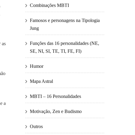
Combinações MBTI
s
a
Famosos e personagens na Tipologia
Jung
Funções das 16 personalidades (NE,
 as
SE, NI, SI, TE, TI, FE, FI)
Humor
não
Mapa Astral
MBTI – 16 Personalidades
e a
Motivação, Zen e Budismo
Outros