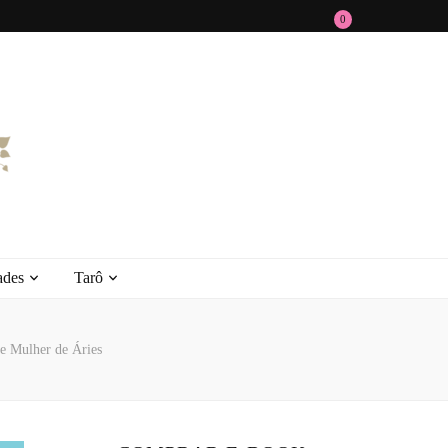
0
ades
Tarô
e Mulher de Áries