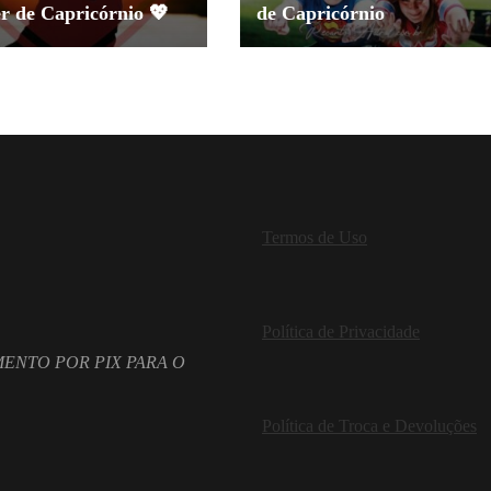
r de Capricórnio 💖
de Capricórnio
Termos de Uso
Política de Privacidade
ENTO POR PIX PARA O
Política de Troca e Devoluções