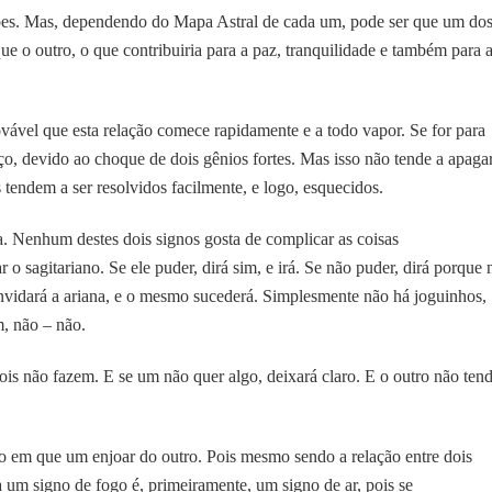
ões. Mas, dependendo do Mapa Astral de cada um, pode ser que um do
e o outro, o que contribuiria para a paz, tranquilidade e também para 
vável que esta relação comece rapidamente e a todo vapor. Se for para
o, devido ao choque de dois gênios fortes. Mas isso não tende a apagar
 tendem a ser resolvidos facilmente, e logo, esquecidos.
. Nenhum destes dois signos gosta de complicar as coisas
r o sagitariano. Se ele puder, dirá sim, e irá. Se não puder, dirá porque 
convidará a ariana, e o mesmo sucederá. Simplesmente não há joguinhos,
m, não – não.
is não fazem. E se um não quer algo, deixará claro. E o outro não tend
o em que um enjoar do outro. Pois mesmo sendo a relação entre dois
a um signo de fogo é, primeiramente, um signo de ar, pois se