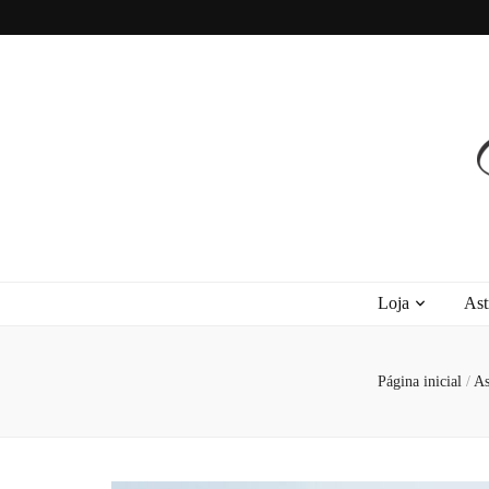
Recanto Astra
Signos, Astrologia do Amor, Zen, MBTI, Autoconhecimento e Autoajuda
Loja
Ast
Página inicial
/
As