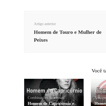
Navegação
de
Artigo anterior
post
Homem de Touro e Mulher de
Peixes
Você t
Astrol
Combinações Amorosas
Amoros
Homem de Capricórnio e
Homem