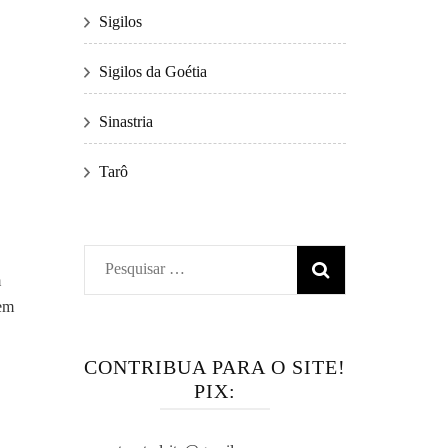
Sigilos
Sigilos da Goétia
Sinastria
Tarô
Pesquisar
m
por:
sem
CONTRIBUA PARA O SITE!
PIX: