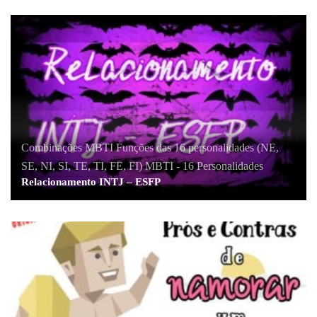
Combinações MBTI
,
Funções das 16 personalidades (NE,
SE, NI, SI, TE, TI, FE, FI)
,
MBTI - 16 Personalidades
Relacionamento INTJ – ESFP