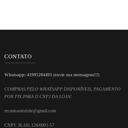
CONTATO
Whatsapp: 41995204493 (envie sua mensagem!!!)
COMPRAS PELO WHATSAPP DISPONÍVEIS, PAGAMENTO
POR PIX PARA O CNPJ DA LOJA!
recantoastralsite@gmail.com
CNPJ: 36.181.126/0001-57