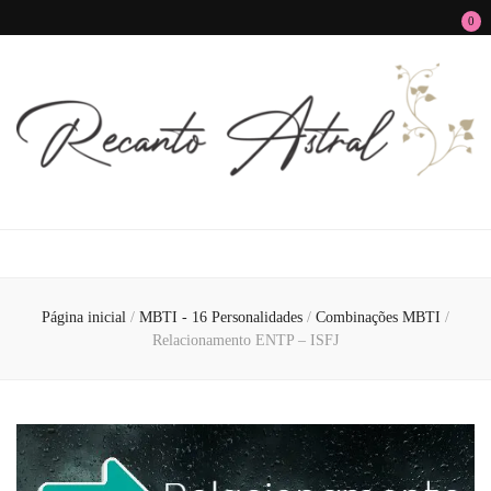
0
Recanto Astral
Signos, Astrologia do Amor, Zen, MBTI, Autoconhecimento e Autoajuda
Página inicial
/
MBTI - 16 Personalidades
/
Combinações MBTI
/
Relacionamento ENTP – ISFJ