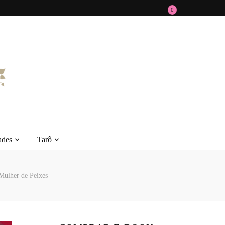
0
ades
Tarô
ulher de Peixes