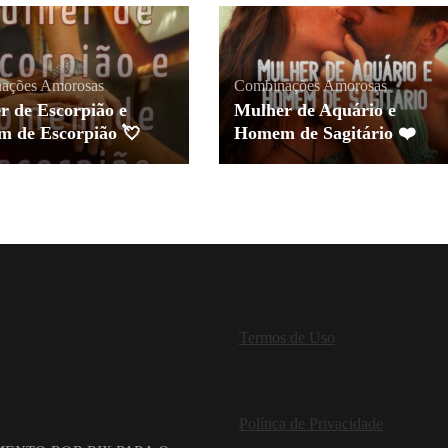
ações Amorosas
Combinações Amorosas
r de Escorpião e
Mulher de Aquário e
 de Escorpião 💘
Homem de Sagitário ❤️
Termos de Uso
Política de Privacidade