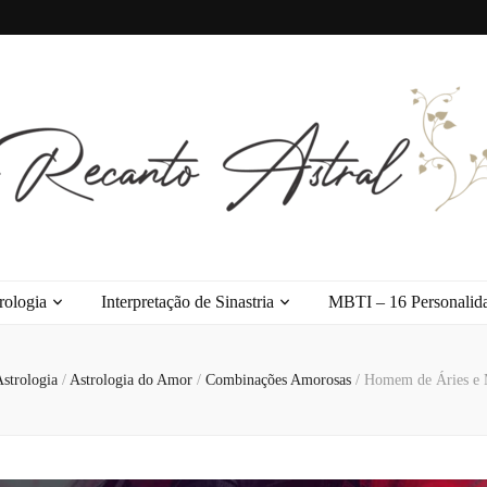
l
rologia
Interpretação de Sinastria
MBTI – 16 Personalid
strologia
/
Astrologia do Amor
/
Combinações Amorosas
/
Homem de Áries e M