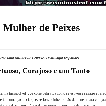
 Mulher de Peixes
s e uma Mulher de Peixes? A astrologia responde!
tuoso, Corajoso e um Tanto
energia inesgotável, que corre pela vida como se estivesse sempre atrasa
e tem uma paciência que, se fosse dinheiro, não daria nem para compra
i atrás disso com a força de um touro em uma loja de porcelana.