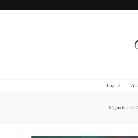
Recanto Astra
Signos, Astrologia do Amor, Zen, MBTI, Autoconhecimento e Autoajuda
Loja
Ast
Página inicial
/
A