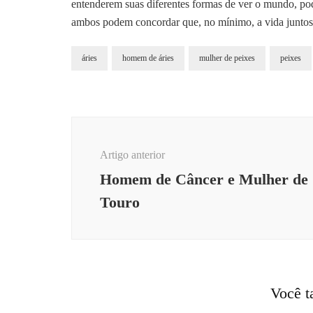
entenderem suas diferentes formas de ver o mundo, pod
ambos podem concordar que, no mínimo, a vida juntos 
áries
homem de áries
mulher de peixes
peixes
Navegação
de
Artigo anterior
post
Homem de Câncer e Mulher de
Touro
Você t