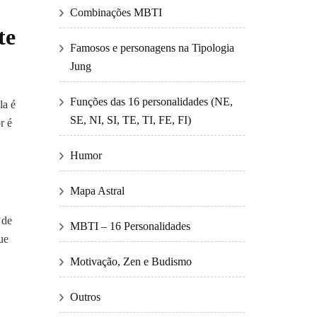
Combinações MBTI
te
Famosos e personagens na Tipologia
Jung
Funções das 16 personalidades (NE,
la é
SE, NI, SI, TE, TI, FE, FI)
r é
Humor
Mapa Astral
 de
MBTI – 16 Personalidades
ue
Motivação, Zen e Budismo
Outros