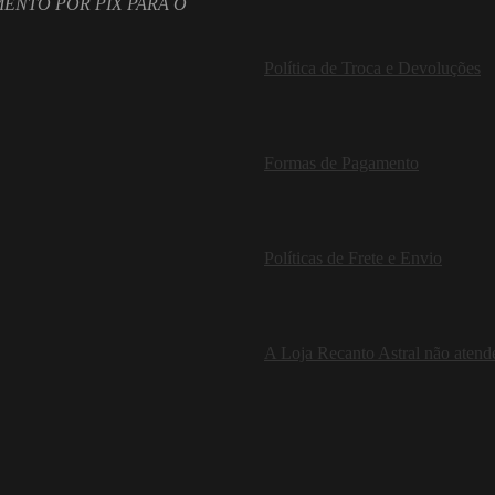
ENTO POR PIX PARA O
Política de Troca e Devoluções
Formas de Pagamento
Políticas de Frete e Envio
A Loja Recanto Astral não atende