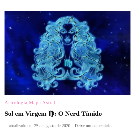
Astrologia
,
Mapa Astral
Sol em Virgem ♍: O Nerd Tímido
em
atualizado em
25 de agosto de 2020
Deixe um comentário
Sol