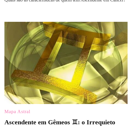
em
Câncer
♋:
O
protetor
Mapa Astral
Ascendente em Gêmeos ♊: o Irrequieto