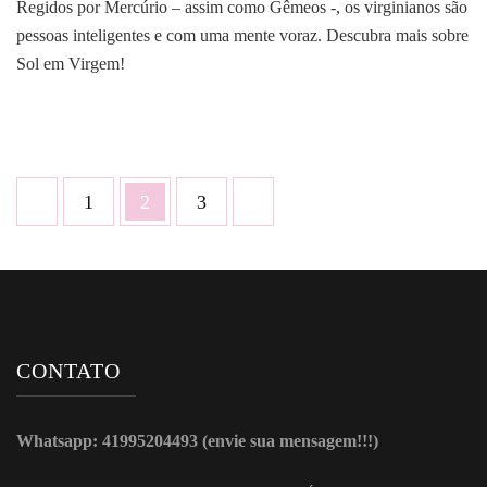
Regidos por Mercúrio – assim como Gêmeos -, os virginianos são
em
pessoas inteligentes e com uma mente voraz. Descubra mais sobre
Virgem
♍:
Sol em Virgem!
O
Nerd
Tímido
Paginação
Página
Página
Página
1
2
3
de
posts
CONTATO
Whatsapp: 41995204493 (envie sua mensagem!!!)