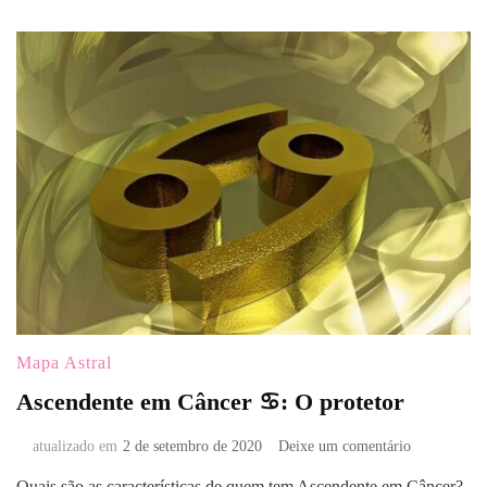
Estrela
da
Festa
Mapa Astral
Ascendente em Câncer ♋: O protetor
em
atualizado em
2 de setembro de 2020
Deixe um comentário
Ascendente
Quais são as características de quem tem Ascendente em Câncer?