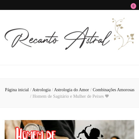
0
Recanto Astral
Signos, Astrologia do Amor, Zen, MBTI, Autoconhecimento e Autoajuda
Página inicial
/
Astrologia
/
Astrologia do Amor
/
Combinações Amorosas
/
Homem de Sagitário e Mulher de Peixes 🧡