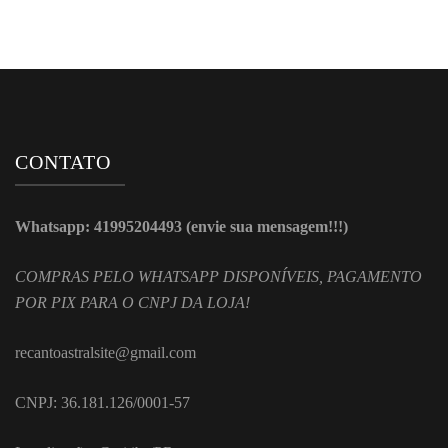
CONTATO
Whatsapp: 41995204493 (envie sua mensagem!!!)
COMPRAS PELO WHATSAPP DISPONÍVEIS, PAGAMENTO
POR PIX PARA O CNPJ DA LOJA!
recantoastralsite@gmail.com
CNPJ: 36.181.126/0001-57