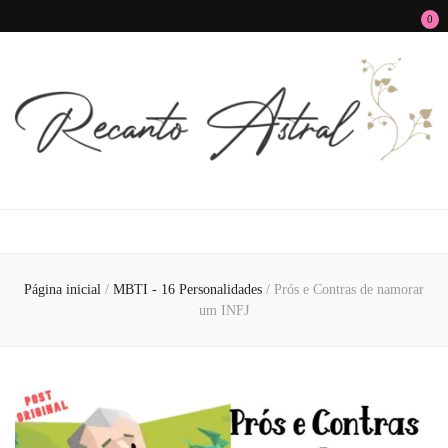
0
Recanto Astral
Signos, Astrologia do Amor, Zen, MBTI, Autoconhecimento e Autoajuda
Página inicial
/
MBTI - 16 Personalidades
/
Prós e Contras de namorar
um INFJ