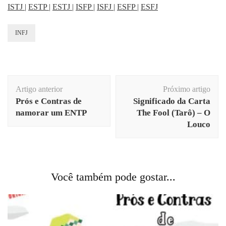
ISTJ
|
ESTP
|
ESTJ
|
ISFP
|
ISFJ
|
ESFP
|
ESFJ
INFJ
Navegação
Artigo anterior
Próximo artigo
de
Prós e Contras de
Significado da Carta
post
namorar um ENTP
The Fool (Tarô) – O
Louco
Você também pode gostar...