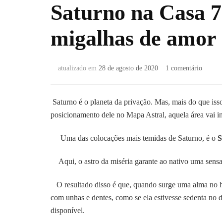
Saturno na Casa 7
migalhas de amor
em
atualizado em
28 de agosto de 2020
1 comentário
Saturn
na
Casa
Saturno é o planeta da privação. Mas, mais do que iss
7:
posicionamento dele no Mapa Astral, aquela área vai ind
Agarra
se
Uma das colocações mais temidas de Saturno, é o
S
à
migalh
Aqui, o astro da miséria garante ao nativo uma sens
de
amor
O resultado disso é que, quando surge uma alma no hor
com unhas e dentes, como se ela estivesse sedenta no 
disponível.