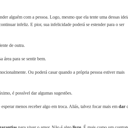
ender alguém com a pessoa. Logo, mesmo que ela tente uma dessas idei
ntinuar infeliz. E pior, sua infelicidade poderá se estender para o ser
ente de outra.
a área para se sentir bem.
ocionalmente. Ou poderá casar quando a própria pessoa estiver mais
ximo, é possível dar algumas sugestões.
 esperar menos receber algo em troca. Aliás, talvez focar mais em
dar
garantias
para viver o amor. Não é algo
livre
. É mais como um contrat