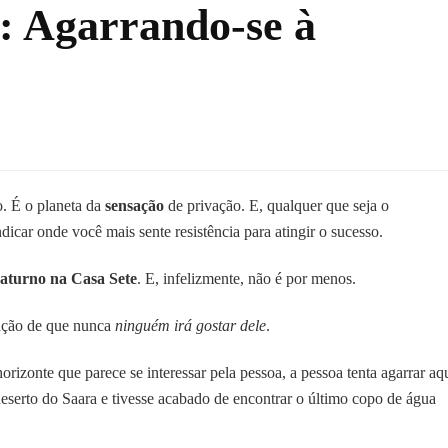
: Agarrando-se à
o
o. É o planeta da
sensação
de privação. E, qualquer que seja o
icar onde você mais sente resistência para atingir o sucesso.
ndo-
aturno na Casa Sete
. E, infelizmente, não é por menos.
as
ação de que nunca
ninguém irá gostar dele
.
izonte que parece se interessar pela pessoa, a pessoa tenta agarrar aq
deserto do Saara e tivesse acabado de encontrar o último copo de água