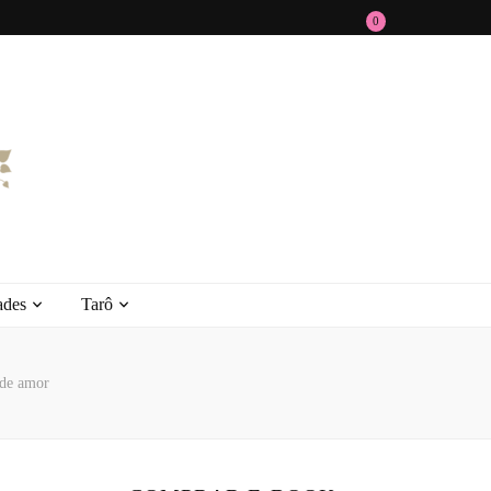
0
ades
Tarô
 de amor