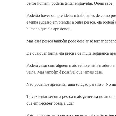
Se for homem, poderia tentar engravidar. Quem sabe.
Poderão haver sempre ideias mirabolantes de como pr
e tenha sucesso em prender a outra pessoa, ela poderá co
humano que ela aprisionou.
Mas essa pessoa também pode desejar se tornar depend
De qualquer forma, ela precisa de muita segurança ness
Poderá casar com alguém mais velho e mais maduro em
velha. Mas também é possível que jamais case.
Não podemos apresentar uma solução para isso. No má
Talvez tentar ser uma pessoa mais
generosa
no amor, e
que em
receber
possa ajudar.
Pois muitas vezes, a pessoa com essa colocação exige