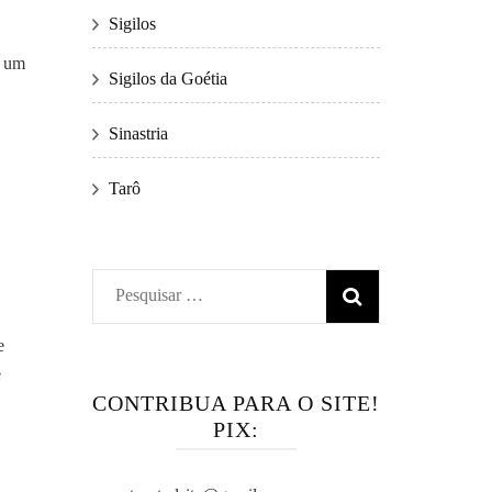
Sigilos
r um
Sigilos da Goétia
Sinastria
Tarô
Pesquisar
por:
e
e
CONTRIBUA PARA O SITE!
PIX: