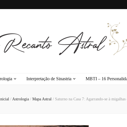
l
rologia
Interpretação de Sinastria
MBTI – 16 Personalid
nicial
/
Astrologia
/
Mapa Astral
/
Saturno na Casa 7: Agarrando-se à migalhas