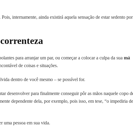
 Pois, internamente, ainda existirá aquela sensação de estar sedento po
 correnteza
bolantes para arranjar um par, ou começar a colocar a culpa da sua
má
ontável de coisas e situações.
olvida dentro de você mesmo – se possível for.
entar desenvolver para finalmente conseguir pôr as mãos naquele copo d
mente dependente dela, por exemplo, pois isso, em tese, “o impediria d
der uma pessoa em sua vida.