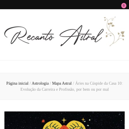
0
Recanto Astral
Signos, Astrologia do Amor, Zen, MBTI, Autoconhecimento e Autoajuda
Página inicial
/
Astrologia
/
Mapa Astral
/
Áries na Cúspide da Casa 10:
Evolução da Carreira e Profissão, por bem ou por mal