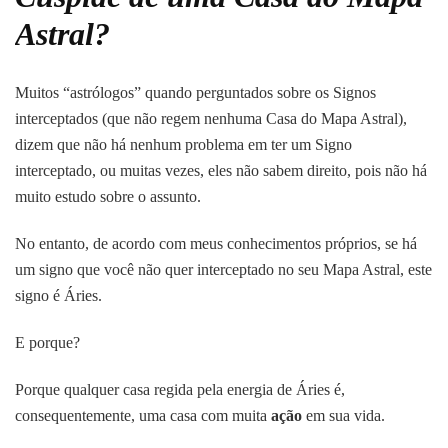
10:
Astral?
Evolução
da
Carreira
Muitos “astrólogos” quando perguntados sobre os Signos
e
Profissão,
interceptados (que não regem nenhuma Casa do Mapa Astral),
por
dizem que não há nenhum problema em ter um Signo
bem
interceptado, ou muitas vezes, eles não sabem direito, pois não há
ou
muito estudo sobre o assunto.
por
mal
No entanto, de acordo com meus conhecimentos próprios, se há
um signo que você não quer interceptado no seu Mapa Astral, este
signo é Áries.
E porque?
Porque qualquer casa regida pela energia de Áries é,
consequentemente, uma casa com muita
ação
em sua vida.