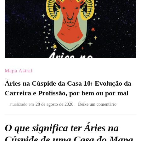
Mapa Astral
Áries na Cúspide da Casa 10: Evolução da
Carreira e Profissão, por bem ou por mal
em
atualizado em
28 de agosto de 2020
Deixe um comentário
Áries
na
Cúspide
O que significa ter Áries na
da
Cúspide de uma Casa do Mapa
Casa