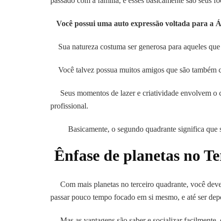
passado com a família, e esses basicamente são seus fo
Você possui uma auto expressão voltada para a Á
Sua natureza costuma ser generosa para aqueles que f
Você talvez possua muitos amigos que são também co
Seus momentos de lazer e criatividade envolvem o con
profissional.
Basicamente, o segundo quadrante significa que sua 
Ênfase de planetas no Te
Com mais planetas no terceiro quadrante, você deve s
passar pouco tempo focado em si mesmo, e até ser dep
Mas as vantagens são saber e socializar facilmente,