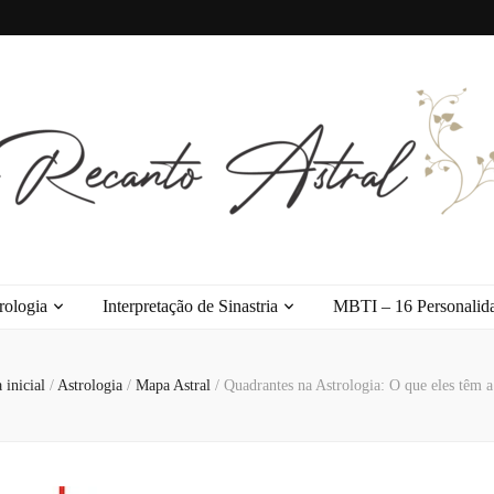
l
rologia
Interpretação de Sinastria
MBTI – 16 Personalid
 inicial
/
Astrologia
/
Mapa Astral
/
Quadrantes na Astrologia: O que eles têm a