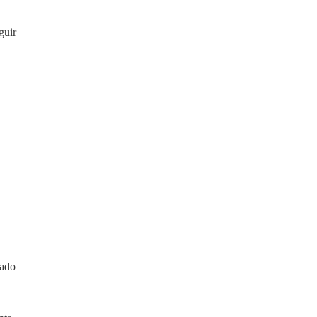
guir
pado