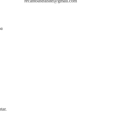
recantoastralsite@gmail.com
oa
tar.