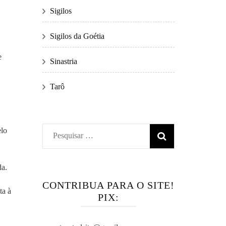
Sigilos
Sigilos da Goétia
e
Sinastria
Tarô
elo
Pesquisar
por:
da.
CONTRIBUA PARA O SITE!
ta à
PIX: