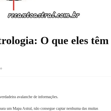
rologia: O que eles têm
em
io
Quadrantes
na
Astrologia:
O
que
erdadeira avalanche de informações.
eles
têm
para um Mapa Astral, não consegue captar nenhuma das muitas
a