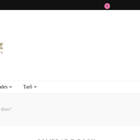
0
ades
Tarô
 dizer?