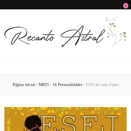
0
Recanto Astral
Signos, Astrologia do Amor, Zen, MBTI, Autoconhecimento e Autoajuda
Página inicial
/
MBTI - 16 Personalidades
/
ESFJ de cada Signo